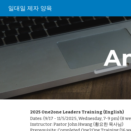
일대일 제자 양육
Sk
A
2025 One2one Leaders Training (English)
Dates: (9/17 - 11/5/2025, Wednesday, 7-9 pm) (8 we
Instructor: Pastor John Hwang (황요한 목사님)
Prerequisite: Completed One2One Training (16 we