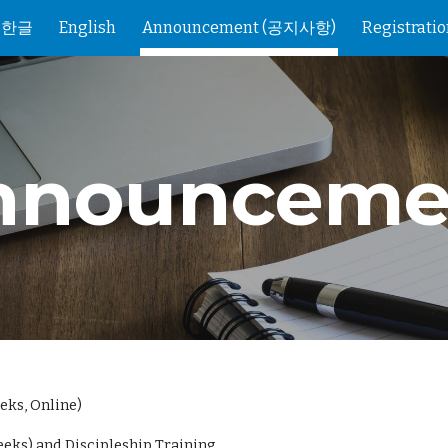
한글
English
Announcement (공지사항)
Registrati
ip to main content
Skip to navigat
nnounceme
eks, Online)
eks) and Discipleship Training